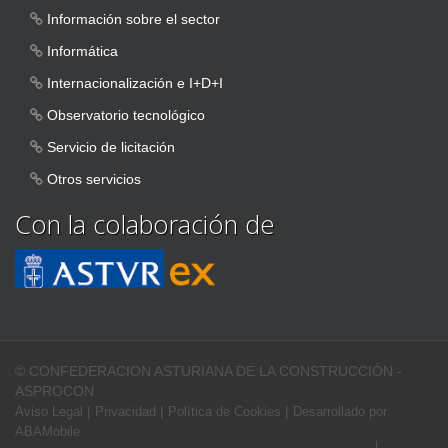
Información sobre el sector
Informática
Internacionalización e I+D+I
Observatorio tecnológico
Servicio de licitación
Otros servicios
Con la colaboración de
© CONFEDERACION ASTURIANA DE LA CONSTRUCCIÓN -
ASPROCON
|
|
|
Aviso Legal
Privacidad
Política de Cookies
Desarrollado por
ABAMobile