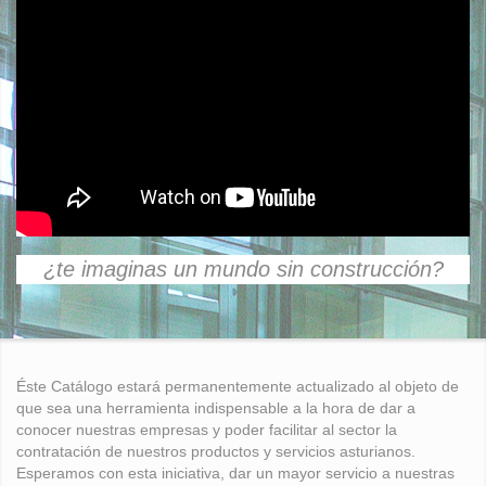
¿te imaginas un mundo sin construcción?
Éste Catálogo estará permanentemente actualizado al objeto de
que sea una herramienta indispensable a la hora de dar a
conocer nuestras empresas y poder facilitar al sector la
contratación de nuestros productos y servicios asturianos.
Esperamos con esta iniciativa, dar un mayor servicio a nuestras