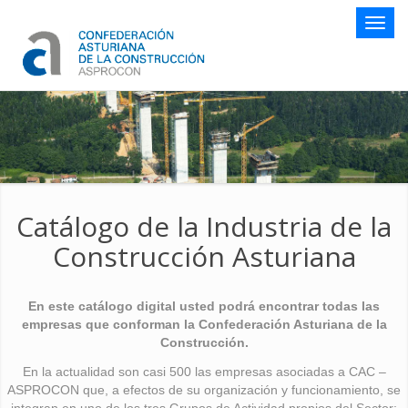
Botón
naveg
Catálogo de la Industria de la
Construcción Asturiana
En este catálogo digital usted podrá encontrar todas las
empresas que conforman la Confederación Asturiana de la
Construcción.
En la actualidad son casi 500 las empresas asociadas a CAC –
ASPROCON que, a efectos de su organización y funcionamiento, se
integran en uno de los tres Grupos de Actividad propios del Sector: