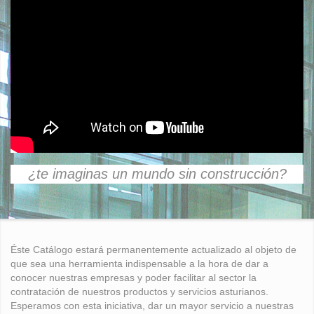
¿te imaginas un mundo sin construcción?
Éste Catálogo estará permanentemente actualizado al objeto de
que sea una herramienta indispensable a la hora de dar a
conocer nuestras empresas y poder facilitar al sector la
contratación de nuestros productos y servicios asturianos.
Esperamos con esta iniciativa, dar un mayor servicio a nuestras