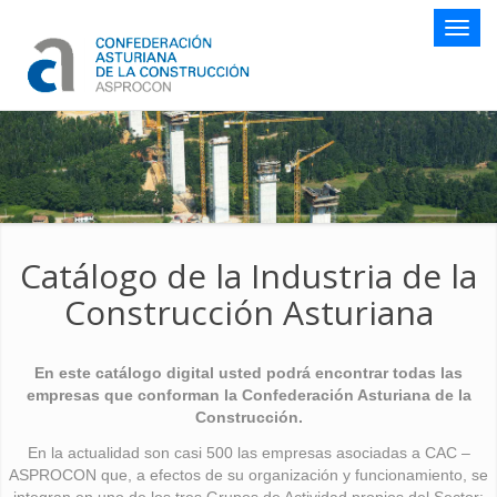
Botón
naveg
Catálogo de la Industria de la
Construcción Asturiana
En este catálogo digital usted podrá encontrar todas las
empresas que conforman la Confederación Asturiana de la
Construcción.
En la actualidad son casi 500 las empresas asociadas a CAC –
ASPROCON que, a efectos de su organización y funcionamiento, se
integran en uno de los tres Grupos de Actividad propios del Sector: