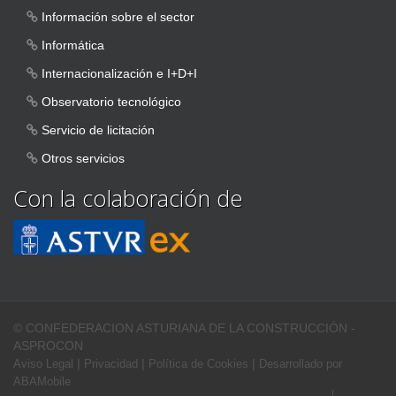
Información sobre el sector
Informática
Internacionalización e I+D+I
Observatorio tecnológico
Servicio de licitación
Otros servicios
Con la colaboración de
© CONFEDERACION ASTURIANA DE LA CONSTRUCCIÓN -
ASPROCON
|
|
|
Aviso Legal
Privacidad
Política de Cookies
Desarrollado por
ABAMobile