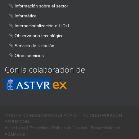
Información sobre el sector
Informática
Internacionalización e I+D+I
Observatorio tecnológico
Servicio de licitación
Otros servicios
Con la colaboración de
© CONFEDERACION ASTURIANA DE LA CONSTRUCCIÓN -
ASPROCON
|
|
|
Aviso Legal
Privacidad
Política de Cookies
Desarrollado por
ABAMobile