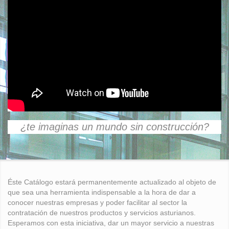
¿te imaginas un mundo sin construcción?
Éste Catálogo estará permanentemente actualizado al objeto de
que sea una herramienta indispensable a la hora de dar a
conocer nuestras empresas y poder facilitar al sector la
contratación de nuestros productos y servicios asturianos.
Esperamos con esta iniciativa, dar un mayor servicio a nuestras