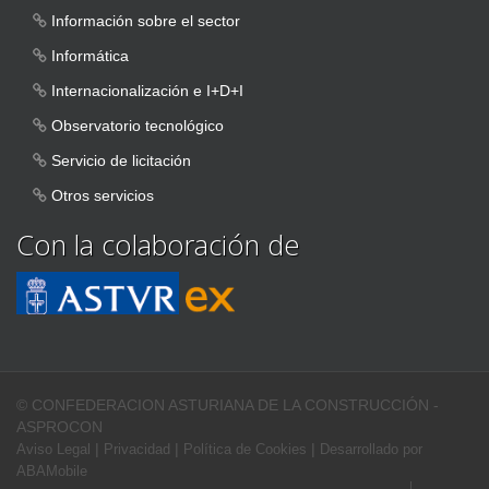
Información sobre el sector
Informática
Internacionalización e I+D+I
Observatorio tecnológico
Servicio de licitación
Otros servicios
Con la colaboración de
© CONFEDERACION ASTURIANA DE LA CONSTRUCCIÓN -
ASPROCON
|
|
|
Aviso Legal
Privacidad
Política de Cookies
Desarrollado por
ABAMobile