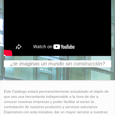
¿te imaginas un mundo sin construcción?
Éste Catálogo estará permanentemente actualizado al objeto de
que sea una herramienta indispensable a la hora de dar a
conocer nuestras empresas y poder facilitar al sector la
contratación de nuestros productos y servicios asturianos.
Esperamos con esta iniciativa, dar un mayor servicio a nuestras