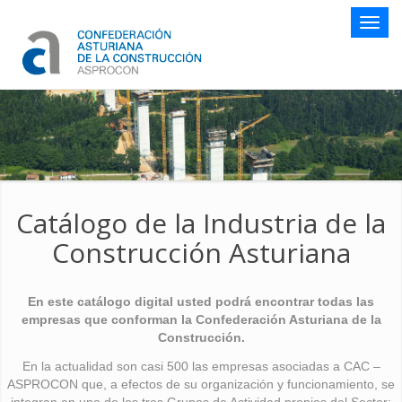
Botón
naveg
Catálogo de la Industria de la
Construcción Asturiana
En este catálogo digital usted podrá encontrar todas las
empresas que conforman la Confederación Asturiana de la
Construcción.
En la actualidad son casi 500 las empresas asociadas a CAC –
ASPROCON que, a efectos de su organización y funcionamiento, se
integran en uno de los tres Grupos de Actividad propios del Sector: