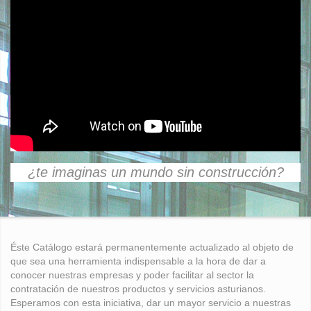
¿te imaginas un mundo sin construcción?
Éste Catálogo estará permanentemente actualizado al objeto de
que sea una herramienta indispensable a la hora de dar a
conocer nuestras empresas y poder facilitar al sector la
contratación de nuestros productos y servicios asturianos.
Esperamos con esta iniciativa, dar un mayor servicio a nuestras