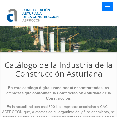
Botón
naveg
Catálogo de la Industria de la
Construcción Asturiana
En este catálogo digital usted podrá encontrar todas las
empresas que conforman la Confederación Asturiana de la
Construcción.
En la actualidad son casi 500 las empresas asociadas a CAC –
ASPROCON que, a efectos de su organización y funcionamiento, se
integran en uno de los tres Grupos de Actividad propios del Sector: