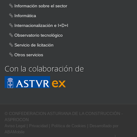
Información sobre el sector
Informática
Internacionalización e I+D+I
Observatorio tecnológico
Servicio de licitación
Otros servicios
Con la colaboración de
© CONFEDERACION ASTURIANA DE LA CONSTRUCCIÓN -
ASPROCON
|
|
|
Aviso Legal
Privacidad
Política de Cookies
Desarrollado por
ABAMobile