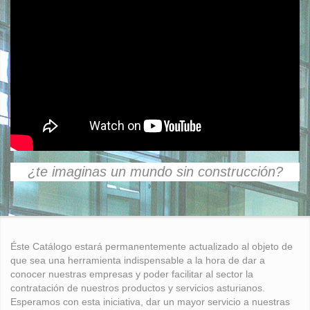
¿te imaginas un mundo sin construcción?
Éste Catálogo estará permanentemente actualizado al objeto de
que sea una herramienta indispensable a la hora de dar a
conocer nuestras empresas y poder facilitar al sector la
contratación de nuestros productos y servicios asturianos.
Esperamos con esta iniciativa, dar un mayor servicio a nuestras