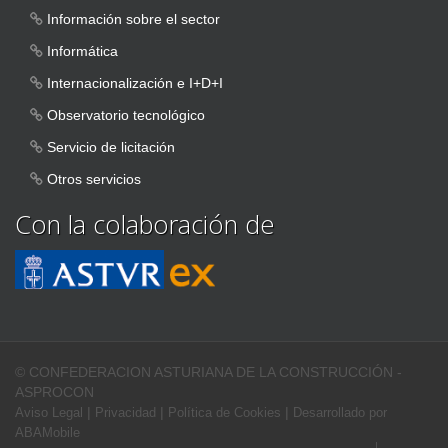
Información sobre el sector
Informática
Internacionalización e I+D+I
Observatorio tecnológico
Servicio de licitación
Otros servicios
Con la colaboración de
© CONFEDERACION ASTURIANA DE LA CONSTRUCCIÓN -
ASPROCON
|
|
|
Aviso Legal
Privacidad
Política de Cookies
Desarrollado por
ABAMobile