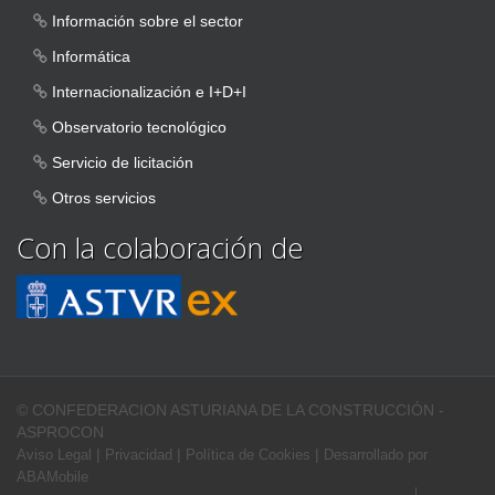
Información sobre el sector
Informática
Internacionalización e I+D+I
Observatorio tecnológico
Servicio de licitación
Otros servicios
Con la colaboración de
© CONFEDERACION ASTURIANA DE LA CONSTRUCCIÓN -
ASPROCON
|
|
|
Aviso Legal
Privacidad
Política de Cookies
Desarrollado por
ABAMobile