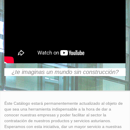
¿te imaginas un mundo sin construcción?
Éste Catálogo estará permanentemente actualizado al objeto de
que sea una herramienta indispensable a la hora de dar a
conocer nuestras empresas y poder facilitar al sector la
contratación de nuestros productos y servicios asturianos.
Esperamos con esta iniciativa, dar un mayor servicio a nuestras