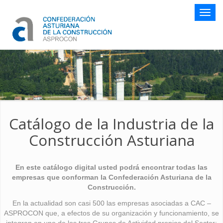
Botón
naveg
Catálogo de la Industria de la
Construcción Asturiana
En este catálogo digital usted podrá encontrar todas las
empresas que conforman la Confederación Asturiana de la
Construcción.
En la actualidad son casi 500 las empresas asociadas a CAC –
ASPROCON que, a efectos de su organización y funcionamiento, se
integran en uno de los tres Grupos de Actividad propios del Sector: