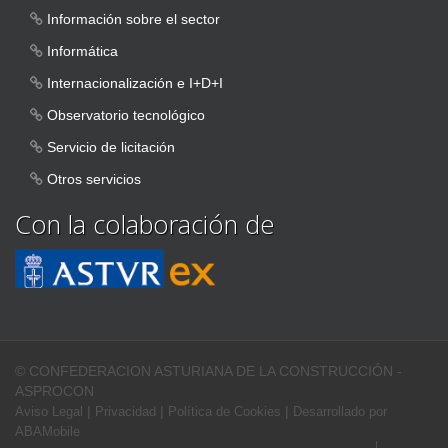
Información sobre el sector
Informática
Internacionalización e I+D+I
Observatorio tecnológico
Servicio de licitación
Otros servicios
Con la colaboración de
© CONFEDERACION ASTURIANA DE LA CONSTRUCCIÓN -
ASPROCON
|
|
|
Aviso Legal
Privacidad
Política de Cookies
Desarrollado por
ABAMobile