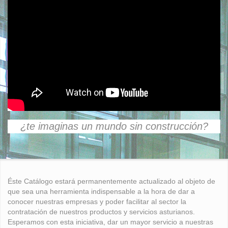
¿te imaginas un mundo sin construcción?
Éste Catálogo estará permanentemente actualizado al objeto de
que sea una herramienta indispensable a la hora de dar a
conocer nuestras empresas y poder facilitar al sector la
contratación de nuestros productos y servicios asturianos.
Esperamos con esta iniciativa, dar un mayor servicio a nuestras