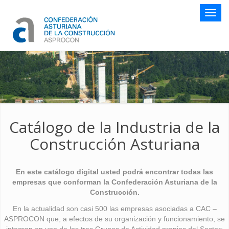
Botón
naveg
Catálogo de la Industria de la
Construcción Asturiana
En este catálogo digital usted podrá encontrar todas las
empresas que conforman la Confederación Asturiana de la
Construcción.
En la actualidad son casi 500 las empresas asociadas a CAC –
ASPROCON que, a efectos de su organización y funcionamiento, se
integran en uno de los tres Grupos de Actividad propios del Sector: