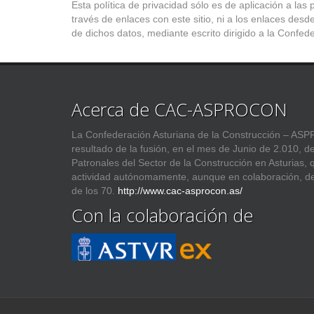
Esta política de privacidad sólo es de aplicación a la
través de enlaces con este sitio, ni a los enlaces desd
de dichos datos, mediante escrito dirigido a la Confed
Acerca de CAC-ASPROCON
La Confederación Asturiana de la Construcción – 
resultado de la fusión, en el mes de Junio de 2.010, d
Patronales del Sector de la Construcción en Asturias,
actividad autónomamente, aunque en colaboración, d
de los 70.
http://www.cac-asprocon.as/
Con la colaboración de