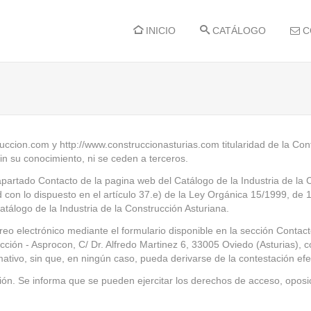
INICIO
CATÁLOGO
C
uccion.com y http://www.construccionasturias.com titularidad de la Co
n su conocimiento, ni se ceden a terceros.
 apartado Contacto de la pagina web del Catálogo de la Industria de l
d con lo dispuesto en el artículo 37.e) de la Ley Orgánica 15/1999, de
atálogo de la Industria de la Construcción Asturiana.
reo electrónico mediante el formulario disponible en la sección Contact
cción - Asprocon, C/ Dr. Alfredo Martinez 6, 33005 Oviedo (Asturias), co
tivo, sin que, en ningún caso, pueda derivarse de la contestación efec
ión. Se informa que se pueden ejercitar los derechos de acceso, oposic