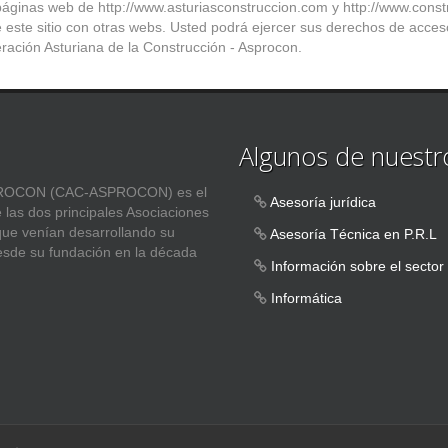
s páginas web de http://www.asturiasconstruccion.com y http://www.cons
e este sitio con otras webs. Usted podrá ejercer sus derechos de acceso
eración Asturiana de la Construcción - Asprocon.
Algunos de nuestro
ASPROCON (CAC-ASPROCON) es el
Asesoría jurídica
e las dos principales Asociaciones
 que venían desarrollando su
Asesoría Técnica en P.R.L
esde su fundación en la década
Información sobre el sector
Informática