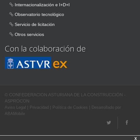
Internacionalización e I+D+I
Observatorio tecnológico
Servicio de licitación
Otros servicios
Con la colaboración de
© CONFEDERACION ASTURIANA DE LA CONSTRUCCIÓN -
ASPROCON
|
|
|
Aviso Legal
Privacidad
Política de Cookies
Desarrollado por
ABAMobile
X