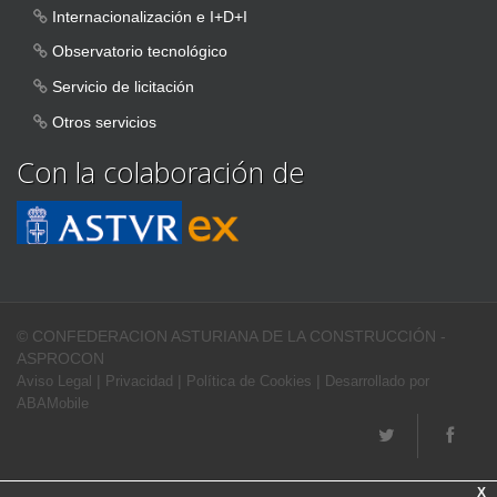
Internacionalización e I+D+I
Observatorio tecnológico
Servicio de licitación
Otros servicios
Con la colaboración de
© CONFEDERACION ASTURIANA DE LA CONSTRUCCIÓN -
ASPROCON
|
|
|
Aviso Legal
Privacidad
Política de Cookies
Desarrollado por
ABAMobile
X