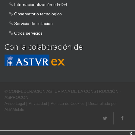
Internacionalización e I+D+I
Observatorio tecnológico
Servicio de licitación
Otros servicios
Con la colaboración de
© CONFEDERACION ASTURIANA DE LA CONSTRUCCIÓN -
ASPROCON
|
|
|
Aviso Legal
Privacidad
Política de Cookies
Desarrollado por
ABAMobile
X