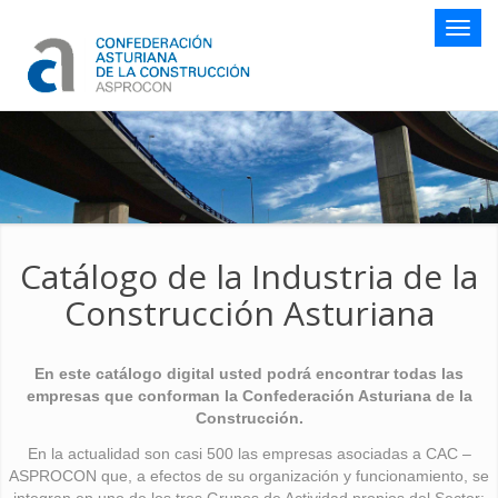
Botón
naveg
Catálogo de la Industria de la
Construcción Asturiana
En este catálogo digital usted podrá encontrar todas las
empresas que conforman la Confederación Asturiana de la
Construcción.
En la actualidad son casi 500 las empresas asociadas a CAC –
ASPROCON que, a efectos de su organización y funcionamiento, se
integran en uno de los tres Grupos de Actividad propios del Sector: