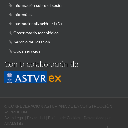
Información sobre el sector
Informática
Internacionalización e I+D+I
Observatorio tecnológico
Servicio de licitación
Otros servicios
Con la colaboración de
© CONFEDERACION ASTURIANA DE LA CONSTRUCCIÓN -
ASPROCON
|
|
|
Aviso Legal
Privacidad
Política de Cookies
Desarrollado por
ABAMobile