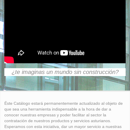
¿te imaginas un mundo sin construcción?
Éste Catálogo estará permanentemente actualizado al objeto de
que sea una herramienta indispensable a la hora de dar a
conocer nuestras empresas y poder facilitar al sector la
contratación de nuestros productos y servicios asturianos.
Esperamos con esta iniciativa, dar un mayor servicio a nuestras