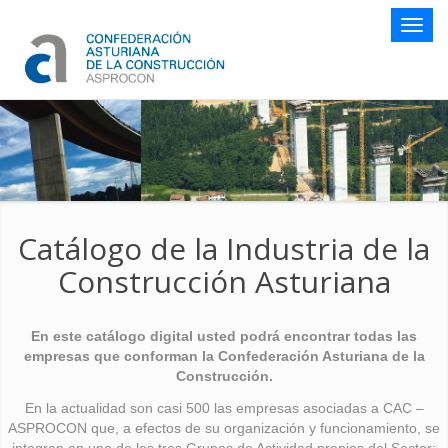
Botón
naveg
Catálogo de la Industria de la
Construcción Asturiana
En este catálogo digital usted podrá encontrar todas las
empresas que conforman la Confederación Asturiana de la
Construcción.
En la actualidad son casi 500 las empresas asociadas a CAC –
ASPROCON que, a efectos de su organización y funcionamiento, se
integran en uno de los tres Grupos de Actividad propios del Sector: