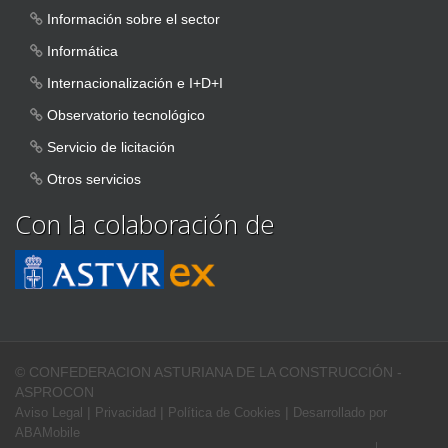
Información sobre el sector
Informática
Internacionalización e I+D+I
Observatorio tecnológico
Servicio de licitación
Otros servicios
Con la colaboración de
© CONFEDERACION ASTURIANA DE LA CONSTRUCCIÓN -
ASPROCON
|
|
|
Aviso Legal
Privacidad
Política de Cookies
Desarrollado por
ABAMobile