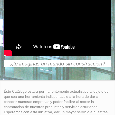
¿te imaginas un mundo sin construcción?
Éste Catálogo estará permanentemente actualizado al objeto de
que sea una herramienta indispensable a la hora de dar a
conocer nuestras empresas y poder facilitar al sector la
contratación de nuestros productos y servicios asturianos.
Esperamos con esta iniciativa, dar un mayor servicio a nuestras