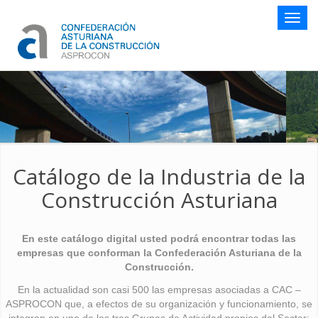
Botón
naveg
Catálogo de la Industria de la
Construcción Asturiana
En este catálogo digital usted podrá encontrar todas las
empresas que conforman la Confederación Asturiana de la
Construcción.
En la actualidad son casi 500 las empresas asociadas a CAC –
ASPROCON que, a efectos de su organización y funcionamiento, se
integran en uno de los tres Grupos de Actividad propios del Sector: