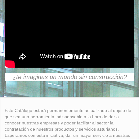
¿te imaginas un mundo sin construcción?
Éste Catálogo estará permanentemente actualizado al objeto de
que sea una herramienta indispensable a la hora de dar a
conocer nuestras empresas y poder facilitar al sector la
contratación de nuestros productos y servicios asturianos.
Esperamos con esta iniciativa, dar un mayor servicio a nuestras