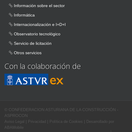
Información sobre el sector
Informática
Internacionalización e I+D+I
Observatorio tecnológico
Servicio de licitación
Otros servicios
Con la colaboración de
© CONFEDERACION ASTURIANA DE LA CONSTRUCCIÓN -
ASPROCON
|
|
|
Aviso Legal
Privacidad
Política de Cookies
Desarrollado por
ABAMobile