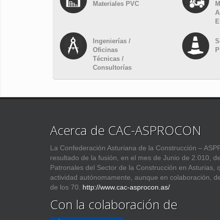
Materiales PVC
M
A
E
Ingenierías /
S
Oficinas
P
Técnicas /
Consultorías
Acerca de CAC-ASPROCON
La Confederación Asturiana de la Construcción – 
resultado de la fusión, en el mes de Junio de 2.010, d
Patronales del Sector de la Construcción en Asturias,
actividad autónomamente, aunque en colaboración, d
de los 70.
http://www.cac-asprocon.as/
Con la colaboración de