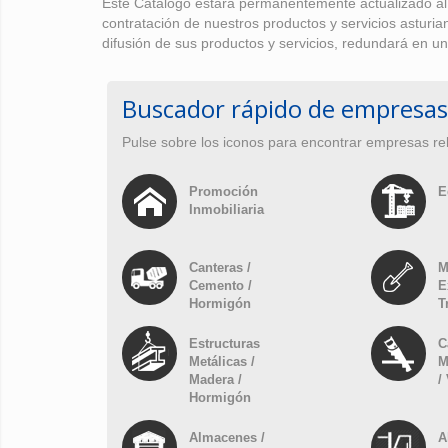
Éste Catálogo estará permanentemente actualizado al o
contratación de nuestros productos y servicios asturi
difusión de sus productos y servicios, redundará en un
Buscador rápido de empresas
Pulse sobre los iconos para encontrar empresas re
Promoción
E
Inmobiliaria
Canteras /
M
Cemento /
E
Hormigón
T
Estructuras
C
Metálicas /
M
Madera /
/
Hormigón
Almacenes /
A