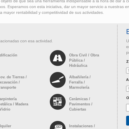
bjeto de que sea una herramienta indispensable a la hora de dar a con
anos. Esperamos con esta iniciativa, dar un mayor servicio a nuestras 
a mayor rentabilidad y competitividad de sus actividades.
lacionadas con esa actividad.
U
e
p
dificación
Obra Civil / Obra
Pública /
Z
Hidráulica
ov. de Tierras /
Albañilería /
A
xcavación /
Ferralla /
ransporte
Marmolería
O
arpintería
Cerámicas /
etálica / Madera
Pavimentos /
 Vidrio
Cubiertas
lquiler
Instalaciones /