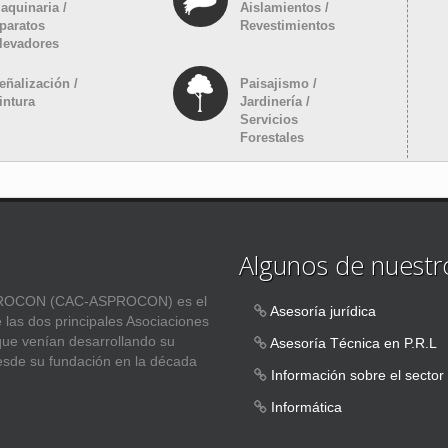
aquinaria /
Aislamientos /
paratos
Revestimientos
levadores
eñalización /
Paisajismo /
intura
Jardinería /
Servicios
Forestales
Algunos de nuestro
ASPROCON (CAC-ASPROCON) es el
Asesoría jurídica
e las dos principales Asociaciones
 que venían desarrollando su
Asesoría Técnica en P.R.L
esde su fundación en la década
Información sobre el sector
Informática