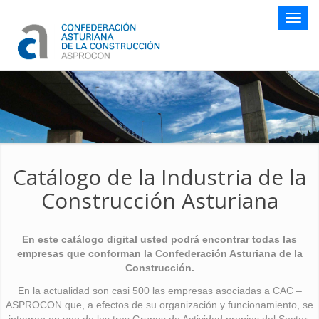
Botón
naveg
Catálogo de la Industria de la
Construcción Asturiana
En este catálogo digital usted podrá encontrar todas las
empresas que conforman la Confederación Asturiana de la
Construcción.
En la actualidad son casi 500 las empresas asociadas a CAC –
ASPROCON que, a efectos de su organización y funcionamiento, se
integran en uno de los tres Grupos de Actividad propios del Sector: