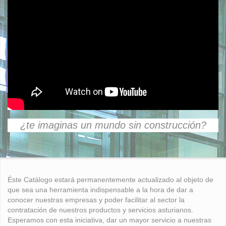
¿te imaginas un mundo sin construcción?
Éste Catálogo estará permanentemente actualizado al objeto de
que sea una herramienta indispensable a la hora de dar a
conocer nuestras empresas y poder facilitar al sector la
contratación de nuestros productos y servicios asturianos.
Esperamos con esta iniciativa, dar un mayor servicio a nuestras