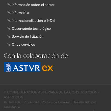
Información sobre el sector
Informática
Internacionalización e I+D+I
Observatorio tecnológico
Servicio de licitación
Otros servicios
Con la colaboración de
© CONFEDERACION ASTURIANA DE LA CONSTRUCCIÓN -
ASPROCON
|
|
|
Aviso Legal
Privacidad
Política de Cookies
Desarrollado por
ABAMobile