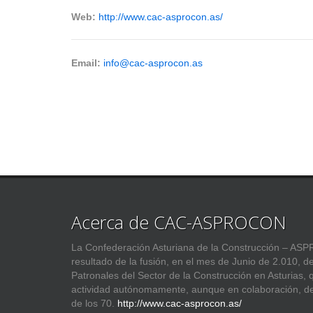
Web:
http://www.cac-asprocon.as/
Email:
info@cac-asprocon.as
Acerca de CAC-ASPROCON
La Confederación Asturiana de la Construcción – 
resultado de la fusión, en el mes de Junio de 2.010, d
Patronales del Sector de la Construcción en Asturias,
actividad autónomamente, aunque en colaboración, d
de los 70.
http://www.cac-asprocon.as/