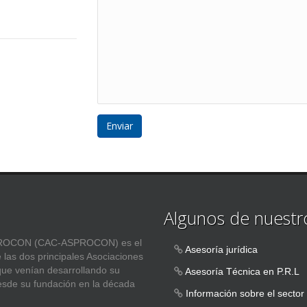
Algunos de nuestro
ASPROCON (CAC-ASPROCON) es el
Asesoría jurídica
e las dos principales Asociaciones
 que venían desarrollando su
Asesoría Técnica en P.R.L
esde su fundación en la década
Información sobre el sector