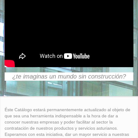
¿te imaginas un mundo sin construcción?
Éste Catálogo estará permanentemente actualizado al objeto de
que sea una herramienta indispensable a la hora de dar a
conocer nuestras empresas y poder facilitar al sector la
contratación de nuestros productos y servicios asturianos.
Esperamos con esta iniciativa, dar un mayor servicio a nuestras