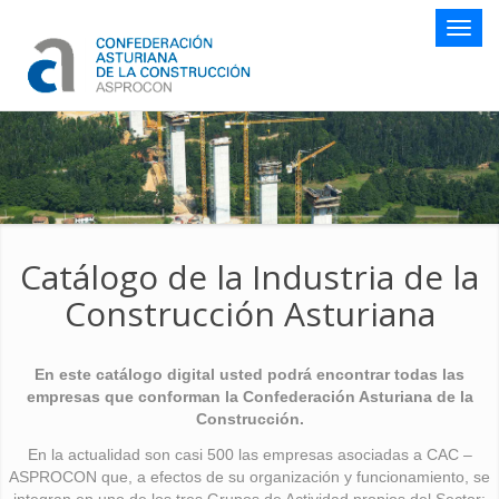
Botón
naveg
Catálogo de la Industria de la
Construcción Asturiana
En este catálogo digital usted podrá encontrar todas las
empresas que conforman la Confederación Asturiana de la
Construcción.
En la actualidad son casi 500 las empresas asociadas a CAC –
ASPROCON que, a efectos de su organización y funcionamiento, se
integran en uno de los tres Grupos de Actividad propios del Sector: