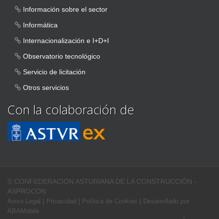
Información sobre el sector
Informática
Internacionalización e I+D+I
Observatorio tecnológico
Servicio de licitación
Otros servicios
Con la colaboración de
© CONFEDERACION ASTURIANA DE LA CONSTRUCCIÓN -
ASPROCON
|
|
|
Aviso Legal
Privacidad
Política de Cookies
Desarrollado por
ABAMobile