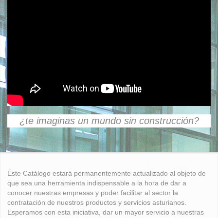
¿te imaginas un mundo sin construcción?
Éste Catálogo estará permanentemente actualizado al objeto de
que sea una herramienta indispensable a la hora de dar a
conocer nuestras empresas y poder facilitar al sector la
contratación de nuestros productos y servicios asturianos.
Esperamos con esta iniciativa, dar un mayor servicio a nuestras