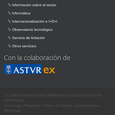
Información sobre el sector
Informática
Internacionalización e I+D+I
Observatorio tecnológico
Servicio de licitación
Otros servicios
Con la colaboración de
© CONFEDERACION ASTURIANA DE LA CONSTRUCCIÓN -
ASPROCON
|
|
|
Aviso Legal
Privacidad
Política de Cookies
Desarrollado por
ABAMobile