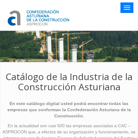
Botón
naveg
Catálogo de la Industria de la
Construcción Asturiana
En este catálogo digital usted podrá encontrar todas las
empresas que conforman la Confederación Asturiana de la
Construcción.
En la actualidad son casi 500 las empresas asociadas a CAC –
ASPROCON que, a efectos de su organización y funcionamiento, se
integran en uno de los tres Grupos de Actividad propios del Sector: