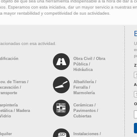
bjeto de que sea una herramienta indispensable a la hora de dar a con
anos. Esperamos con esta iniciativa, dar un mayor servicio a nuestras 
a mayor rentabilidad y competitividad de sus actividades.
lacionadas con esa actividad.
U
e
p
dificación
Obra Civil / Obra
Pública /
Z
Hidráulica
ov. de Tierras /
Albañilería /
A
xcavación /
Ferralla /
ransporte
Marmolería
O
arpintería
Cerámicas /
etálica / Madera
Pavimentos /
 Vidrio
Cubiertas
lquiler
Instalaciones /