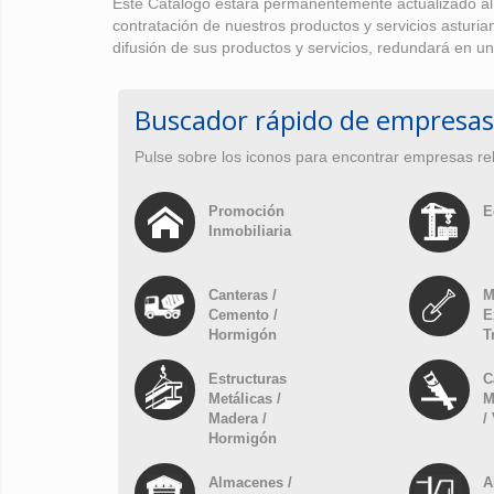
Éste Catálogo estará permanentemente actualizado al o
contratación de nuestros productos y servicios asturi
difusión de sus productos y servicios, redundará en un
Buscador rápido de empresas
Pulse sobre los iconos para encontrar empresas re
Promoción
E
Inmobiliaria
Canteras /
M
Cemento /
E
Hormigón
T
Estructuras
C
Metálicas /
M
Madera /
/
Hormigón
Almacenes /
A