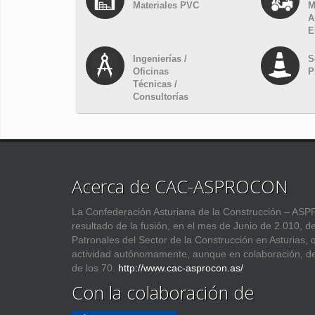
Materiales PVC
M
A
E
Ingenierías /
S
Oficinas
P
Técnicas /
Consultorías
Acerca de CAC-ASPROCON
La Confederación Asturiana de la Construcción – 
resultado de la fusión, en el mes de Junio de 2.010, d
Patronales del Sector de la Construcción en Asturias,
actividad autónomamente, aunque en colaboración, d
de los 70.
http://www.cac-asprocon.as/
Con la colaboración de