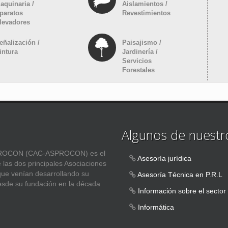
aquinaria /
Aislamientos /
paratos
Revestimientos
levadores
eñalización /
Paisajismo /
intura
Jardinería /
Servicios
Forestales
Algunos de nuestro
ASPROCON (CAC-ASPROCON) es el
Asesoría jurídica
e las dos principales Asociaciones
 que venían desarrollando su
Asesoría Técnica en P.R.L
esde su fundación en la década
Información sobre el sector
Informática