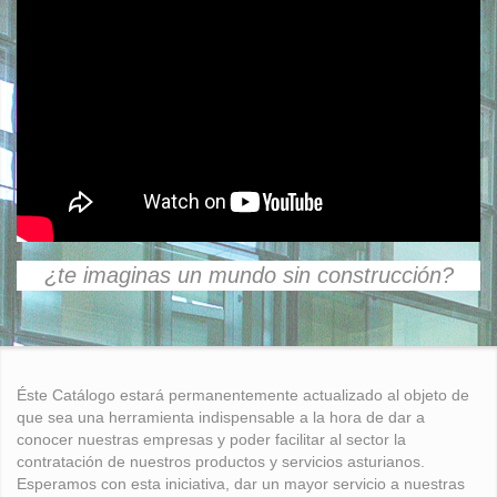
¿te imaginas un mundo sin construcción?
Éste Catálogo estará permanentemente actualizado al objeto de
que sea una herramienta indispensable a la hora de dar a
conocer nuestras empresas y poder facilitar al sector la
contratación de nuestros productos y servicios asturianos.
Esperamos con esta iniciativa, dar un mayor servicio a nuestras