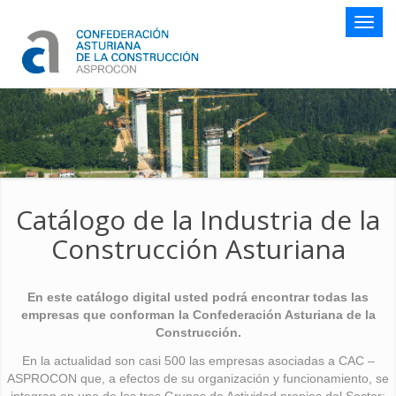
Botón
naveg
Catálogo de la Industria de la
Construcción Asturiana
En este catálogo digital usted podrá encontrar todas las
empresas que conforman la Confederación Asturiana de la
Construcción.
En la actualidad son casi 500 las empresas asociadas a CAC –
ASPROCON que, a efectos de su organización y funcionamiento, se
integran en uno de los tres Grupos de Actividad propios del Sector: