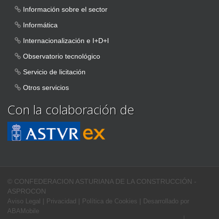
Información sobre el sector
Informática
Internacionalización e I+D+I
Observatorio tecnológico
Servicio de licitación
Otros servicios
Con la colaboración de
© CONFEDERACION ASTURIANA DE LA CONSTRUCCIÓN -
ASPROCON
|
|
|
Aviso Legal
Privacidad
Política de Cookies
Desarrollado por
ABAMobile