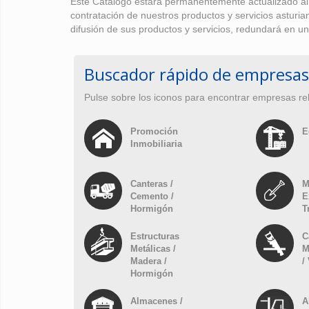
Éste Catálogo estará permanentemente actualizado al o
contratación de nuestros productos y servicios asturi
difusión de sus productos y servicios, redundará en un
Buscador rápido de empresas
Pulse sobre los iconos para encontrar empresas re
Promoción
E
Inmobiliaria
Canteras /
M
Cemento /
E
Hormigón
T
Estructuras
C
Metálicas /
M
Madera /
/
Hormigón
Almacenes /
A