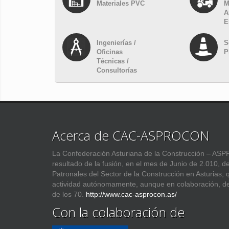
Materiales PVC
M
A
E
Ingenierías /
S
Oficinas
P
Técnicas /
Consultorías
Acerca de CAC-ASPROCON
La Confederación Asturiana de la Construcción – 
resultado de la fusión, en el mes de Junio de 2.010, d
Patronales del Sector de la Construcción en Asturias,
actividad autónomamente, aunque en colaboración, d
de los 70.
http://www.cac-asprocon.as/
Con la colaboración de