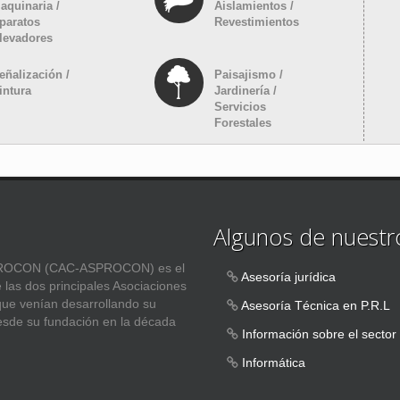
aquinaria /
Aislamientos /
paratos
Revestimientos
levadores
eñalización /
Paisajismo /
intura
Jardinería /
Servicios
Forestales
Algunos de nuestro
ASPROCON (CAC-ASPROCON) es el
Asesoría jurídica
e las dos principales Asociaciones
 que venían desarrollando su
Asesoría Técnica en P.R.L
esde su fundación en la década
Información sobre el sector
Informática