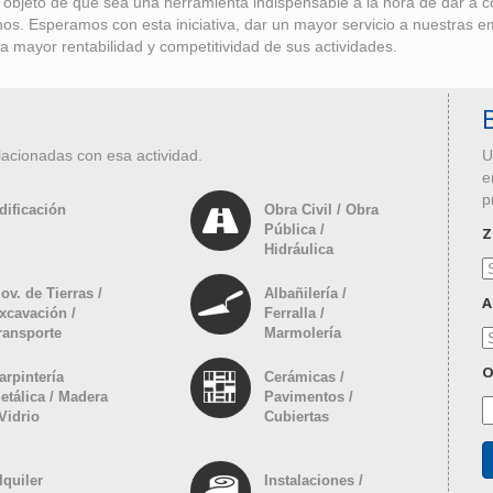
bjeto de que sea una herramienta indispensable a la hora de dar a con
anos. Esperamos con esta iniciativa, dar un mayor servicio a nuestras 
a mayor rentabilidad y competitividad de sus actividades.
lacionadas con esa actividad.
U
e
p
dificación
Obra Civil / Obra
Pública /
Z
Hidráulica
ov. de Tierras /
Albañilería /
A
xcavación /
Ferralla /
ransporte
Marmolería
O
arpintería
Cerámicas /
etálica / Madera
Pavimentos /
 Vidrio
Cubiertas
lquiler
Instalaciones /