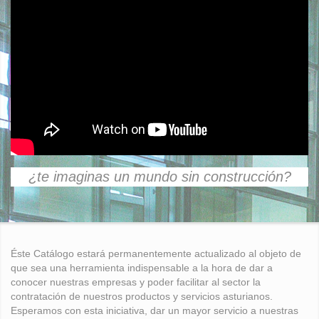
¿te imaginas un mundo sin construcción?
Éste Catálogo estará permanentemente actualizado al objeto de
que sea una herramienta indispensable a la hora de dar a
conocer nuestras empresas y poder facilitar al sector la
contratación de nuestros productos y servicios asturianos.
Esperamos con esta iniciativa, dar un mayor servicio a nuestras