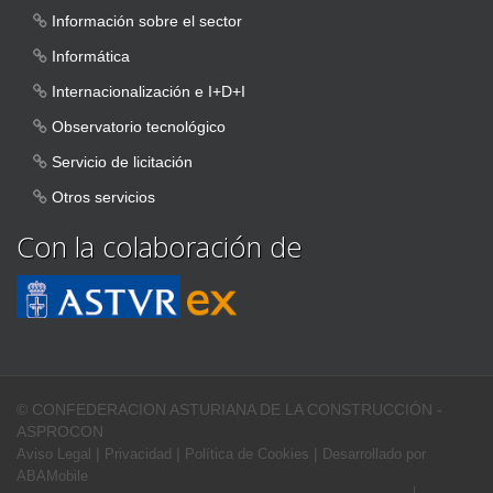
Información sobre el sector
Informática
Internacionalización e I+D+I
Observatorio tecnológico
Servicio de licitación
Otros servicios
Con la colaboración de
© CONFEDERACION ASTURIANA DE LA CONSTRUCCIÓN -
ASPROCON
|
|
|
Aviso Legal
Privacidad
Política de Cookies
Desarrollado por
ABAMobile