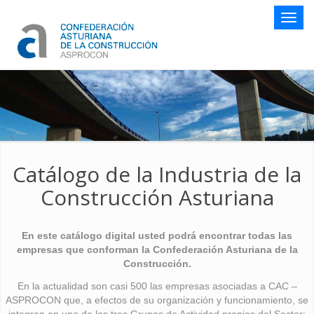
Botón
naveg
Catálogo de la Industria de la
Construcción Asturiana
En este catálogo digital usted podrá encontrar todas las
empresas que conforman la Confederación Asturiana de la
Construcción.
En la actualidad son casi 500 las empresas asociadas a CAC –
ASPROCON que, a efectos de su organización y funcionamiento, se
integran en uno de los tres Grupos de Actividad propios del Sector: