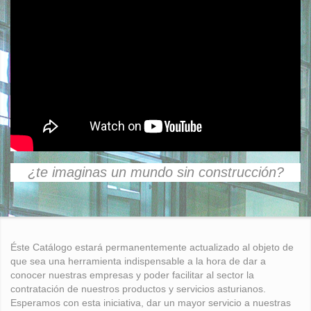
¿te imaginas un mundo sin construcción?
Éste Catálogo estará permanentemente actualizado al objeto de
que sea una herramienta indispensable a la hora de dar a
conocer nuestras empresas y poder facilitar al sector la
contratación de nuestros productos y servicios asturianos.
Esperamos con esta iniciativa, dar un mayor servicio a nuestras