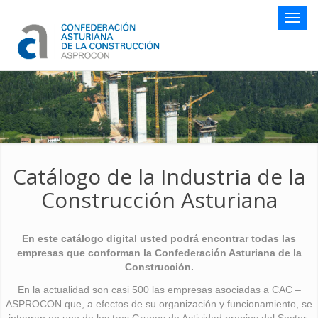
Botón
naveg
Catálogo de la Industria de la
Construcción Asturiana
En este catálogo digital usted podrá encontrar todas las
empresas que conforman la Confederación Asturiana de la
Construcción.
En la actualidad son casi 500 las empresas asociadas a CAC –
ASPROCON que, a efectos de su organización y funcionamiento, se
integran en uno de los tres Grupos de Actividad propios del Sector: