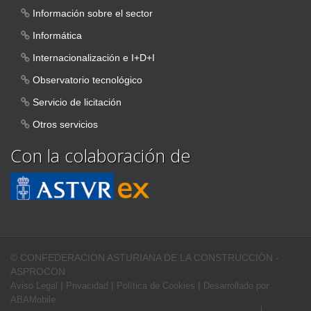
Información sobre el sector
Informática
Internacionalización e I+D+I
Observatorio tecnológico
Servicio de licitación
Otros servicios
Con la colaboración de
© CONFEDERACION ASTURIANA DE LA CONSTRUCCIÓN -
ASPROCON
|
|
|
Aviso Legal
Privacidad
Política de Cookies
Desarrollado por
ABAMobile