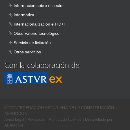
Información sobre el sector
Informática
Internacionalización e I+D+I
Observatorio tecnológico
Servicio de licitación
Otros servicios
Con la colaboración de
© CONFEDERACION ASTURIANA DE LA CONSTRUCCIÓN -
ASPROCON
|
|
|
Aviso Legal
Privacidad
Política de Cookies
Desarrollado por
ABAMobile