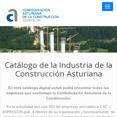
Botón
naveg
Catálogo de la Industria de la
Construcción Asturiana
En este catálogo digital usted podrá encontrar todas las
empresas que conforman la Confederación Asturiana de la
Construcción.
En la actualidad son casi 500 las empresas asociadas a CAC –
ASPROCON que, a efectos de su organización y funcionamiento, se
integran en uno de los tres Grupos de Actividad propios del Sector: