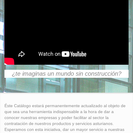
¿te imaginas un mundo sin construcción?
Éste Catálogo estará permanentemente actualizado al objeto de
que sea una herramienta indispensable a la hora de dar a
conocer nuestras empresas y poder facilitar al sector la
contratación de nuestros productos y servicios asturianos.
Esperamos con esta iniciativa, dar un mayor servicio a nuestras