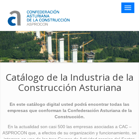
Botón
naveg
Catálogo de la Industria de la
Construcción Asturiana
En este catálogo digital usted podrá encontrar todas las
empresas que conforman la Confederación Asturiana de la
Construcción.
En la actualidad son casi 500 las empresas asociadas a CAC –
ASPROCON que, a efectos de su organización y funcionamiento, se
integran en uno de los tres Grupos de Actividad propios del Sector: