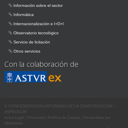
Información sobre el sector
Informática
Internacionalización e I+D+I
Observatorio tecnológico
Servicio de licitación
Otros servicios
Con la colaboración de
© CONFEDERACION ASTURIANA DE LA CONSTRUCCIÓN -
ASPROCON
|
|
|
Aviso Legal
Privacidad
Política de Cookies
Desarrollado por
ABAMobile