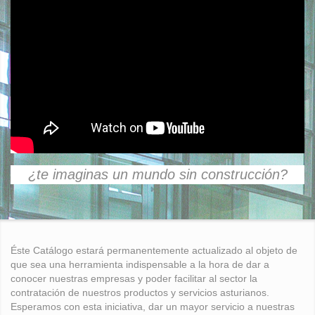
¿te imaginas un mundo sin construcción?
Éste Catálogo estará permanentemente actualizado al objeto de
que sea una herramienta indispensable a la hora de dar a
conocer nuestras empresas y poder facilitar al sector la
contratación de nuestros productos y servicios asturianos.
Esperamos con esta iniciativa, dar un mayor servicio a nuestras