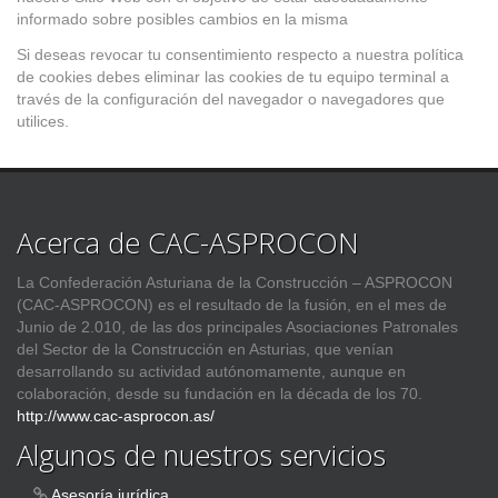
informado sobre posibles cambios en la misma
Si deseas revocar tu consentimiento respecto a nuestra política
de cookies debes eliminar las cookies de tu equipo terminal a
través de la configuración del navegador o navegadores que
utilices.
Acerca de CAC-ASPROCON
La Confederación Asturiana de la Construcción – ASPROCON
(CAC-ASPROCON) es el resultado de la fusión, en el mes de
Junio de 2.010, de las dos principales Asociaciones Patronales
del Sector de la Construcción en Asturias, que venían
desarrollando su actividad autónomamente, aunque en
colaboración, desde su fundación en la década de los 70.
http://www.cac-asprocon.as/
Algunos de nuestros servicios
Asesoría jurídica