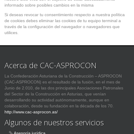
informado sobre posibles cambios en la misma
Si deseas revocar tu consentimiento respecto a nuestra política
de cookies debes eliminar las cookies de tu equipo terminal a
través de la configuración del navegador o navegadores que
utilices.
Acerca de CAC-ASPROCON
La Confederación Asturiana de la Construcción – ASPROCON
(CAC-ASPROCON) es el resultado de la fusión, en el mes de
Junio de 2.010, de las dos principales Asociaciones Patronales
del Sector de la Construcción en Asturias, que venían
desarrollando su actividad autónomamente, aunque en
colaboración, desde su fundación en la década de los 70.
http://www.cac-asprocon.as/
Algunos de nuestros servicios
Asesoría jurídica