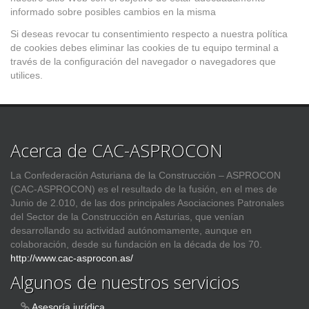
informado sobre posibles cambios en la misma
Si deseas revocar tu consentimiento respecto a nuestra política
de cookies debes eliminar las cookies de tu equipo terminal a
través de la configuración del navegador o navegadores que
utilices.
Acerca de CAC-ASPROCON
La Confederación Asturiana de la Construcción – ASPROCON
(CAC-ASPROCON) es el resultado de la fusión, en el mes de
Junio de 2.010, de las dos principales Asociaciones Patronales
del Sector de la Construcción en Asturias, que venían
desarrollando su actividad autónomamente, aunque en
colaboración, desde su fundación en la década de los 70.
http://www.cac-asprocon.as/
Algunos de nuestros servicios
Asesoría jurídica