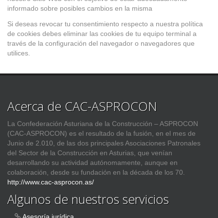
informado sobre posibles cambios en la misma
Si deseas revocar tu consentimiento respecto a nuestra política
de cookies debes eliminar las cookies de tu equipo terminal a
través de la configuración del navegador o navegadores que
utilices.
Acerca de CAC-ASPROCON
La Confederación Asturiana de la Construcción – ASPROCON
(CAC-ASPROCON) es el resultado de la fusión, en el mes de
Junio de 2.010, de las dos principales Asociaciones Patronales
del Sector de la Construcción en Asturias, que venían
desarrollando su actividad autónomamente, aunque en
colaboración, desde su fundación en la década de los 70.
http://www.cac-asprocon.as/
Algunos de nuestros servicios
Asesoría jurídica