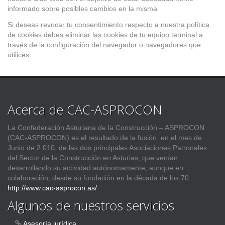
informado sobre posibles cambios en la misma
Si deseas revocar tu consentimiento respecto a nuestra política
de cookies debes eliminar las cookies de tu equipo terminal a
través de la configuración del navegador o navegadores que
utilices.
Acerca de CAC-ASPROCON
La Confederación Asturiana de la Construcción – ASPROCON
(CAC-ASPROCON) es el resultado de la fusión, en el mes de
Junio de 2.010, de las dos principales Asociaciones Patronales
del Sector de la Construcción en Asturias, que venían
desarrollando su actividad autónomamente, aunque en
colaboración, desde su fundación en la década de los 70.
http://www.cac-asprocon.as/
Algunos de nuestros servicios
Asesoría jurídica