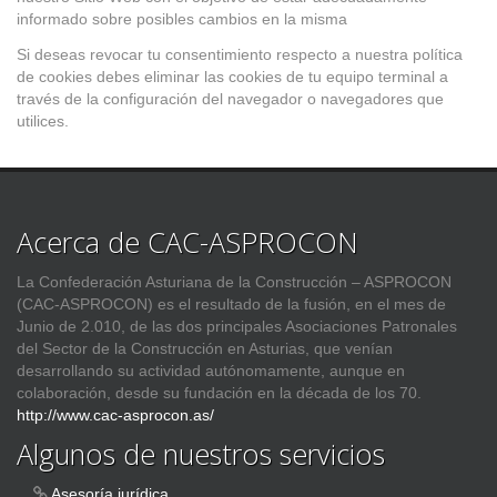
informado sobre posibles cambios en la misma
Si deseas revocar tu consentimiento respecto a nuestra política
de cookies debes eliminar las cookies de tu equipo terminal a
través de la configuración del navegador o navegadores que
utilices.
Acerca de CAC-ASPROCON
La Confederación Asturiana de la Construcción – ASPROCON
(CAC-ASPROCON) es el resultado de la fusión, en el mes de
Junio de 2.010, de las dos principales Asociaciones Patronales
del Sector de la Construcción en Asturias, que venían
desarrollando su actividad autónomamente, aunque en
colaboración, desde su fundación en la década de los 70.
http://www.cac-asprocon.as/
Algunos de nuestros servicios
Asesoría jurídica