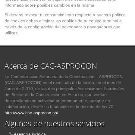
informado sobre posibles cambios en la misma
Si deseas revocar tu consentimiento respecto a nuestra política
de cookies debes eliminar las cookies de tu equipo terminal a
través de la configuración del navegador o navegadores que
utilices.
Acerca de CAC-ASPROCON
La Confederación Asturiana de la Construcción – ASPROCON
(CAC-ASPROCON) es el resultado de la fusión, en el mes de
Junio de 2.010, de las dos principales Asociaciones Patronales
del Sector de la Construcción en Asturias, que venían
desarrollando su actividad autónomamente, aunque en
colaboración, desde su fundación en la década de los 70.
http://www.cac-asprocon.as/
Algunos de nuestros servicios
Asesoría jurídica