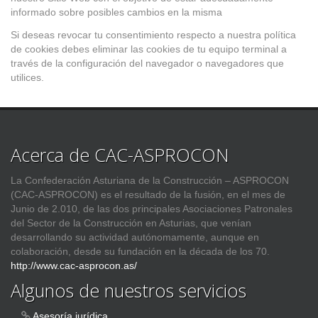
informado sobre posibles cambios en la misma
Si deseas revocar tu consentimiento respecto a nuestra política
de cookies debes eliminar las cookies de tu equipo terminal a
través de la configuración del navegador o navegadores que
utilices.
Acerca de CAC-ASPROCON
La Confederación Asturiana de la Construcción – ASPROCON
(CAC-ASPROCON) es el resultado de la fusión, en el mes de
Junio de 2.010, de las dos principales Asociaciones Patronales
del Sector de la Construcción en Asturias, que venían
desarrollando su actividad autónomamente, aunque en
colaboración, desde su fundación en la década de los 70.
http://www.cac-asprocon.as/
Algunos de nuestros servicios
Asesoría jurídica