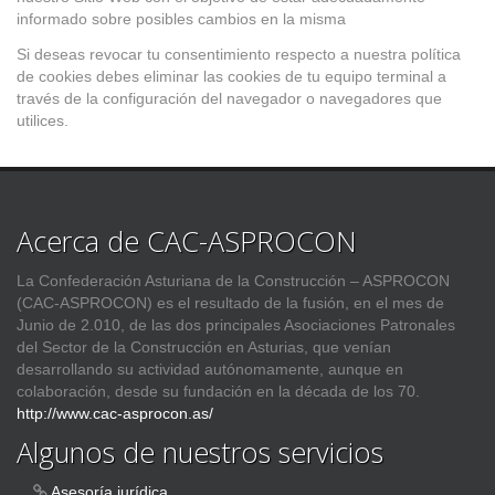
informado sobre posibles cambios en la misma
Si deseas revocar tu consentimiento respecto a nuestra política
de cookies debes eliminar las cookies de tu equipo terminal a
través de la configuración del navegador o navegadores que
utilices.
Acerca de CAC-ASPROCON
La Confederación Asturiana de la Construcción – ASPROCON
(CAC-ASPROCON) es el resultado de la fusión, en el mes de
Junio de 2.010, de las dos principales Asociaciones Patronales
del Sector de la Construcción en Asturias, que venían
desarrollando su actividad autónomamente, aunque en
colaboración, desde su fundación en la década de los 70.
http://www.cac-asprocon.as/
Algunos de nuestros servicios
Asesoría jurídica