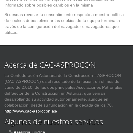
informado sobre posibles cambios en la misma
Si deseas revocar tu consentimiento respecto a nuestra política
de cookies debes eliminar las cookies de tu equipo terminal a
través de la configuración del navegador o navegadores que
utilices.
Acerca de CAC-ASPROCON
La Confederación Asturiana de la Construcción – ASPROCON
(CAC-ASPROCON) es el resultado de la fusión, en el mes de
Junio de 2.010, de las dos principales Asociaciones Patronales
del Sector de la Construcción en Asturias, que venían
desarrollando su actividad autónomamente, aunque en
colaboración, desde su fundación en la década de los 70.
http://www.cac-asprocon.as/
Algunos de nuestros servicios
Asesoría jurídica