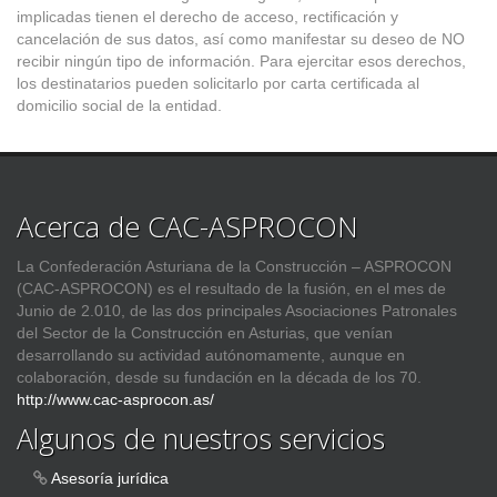
implicadas tienen el derecho de acceso, rectificación y
cancelación de sus datos, así como manifestar su deseo de NO
recibir ningún tipo de información. Para ejercitar esos derechos,
los destinatarios pueden solicitarlo por carta certificada al
domicilio social de la entidad.
Acerca de CAC-ASPROCON
La Confederación Asturiana de la Construcción – ASPROCON
(CAC-ASPROCON) es el resultado de la fusión, en el mes de
Junio de 2.010, de las dos principales Asociaciones Patronales
del Sector de la Construcción en Asturias, que venían
desarrollando su actividad autónomamente, aunque en
colaboración, desde su fundación en la década de los 70.
http://www.cac-asprocon.as/
Algunos de nuestros servicios
Asesoría jurídica