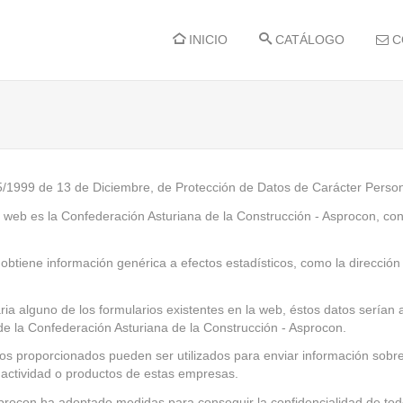
INICIO
CATÁLOGO
C
5/1999 de 13 de Diciembre, de Protección de Datos de Carácter Perso
a web es la Confederación Asturiana de la Construcción - Asprocon, co
btiene información genérica a efectos estadísticos, como la dirección 
aria alguno de los formularios existentes en la web, éstos datos sería
e la Confederación Asturiana de la Construcción - Asprocon.
atos proporcionados pueden ser utilizados para enviar información sobr
 actividad o productos de estas empresas.
rocon ha adoptado medidas para conseguir la confidencialidad de todos 