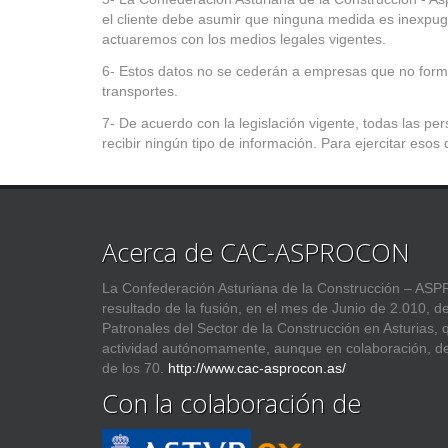
el cliente debe asumir que ninguna medida es inexpug
actuaremos con los medios legales vigentes.
6- Estos datos no se cederán a empresas que no forme
transportes.
7- De acuerdo con la legislación vigente, todas las p
recibir ningún tipo de información. Para ejercitar esos d
Acerca de CAC-ASPROCON
La Confederación Asturiana de la Construcción – 
resultado de la fusión, en el mes de Junio de 2.010, d
Patronales del Sector de la Construcción en Asturias,
actividad autónomamente, aunque en colaboración, d
de los 70.
http://www.cac-asprocon.as/
Con la colaboración de