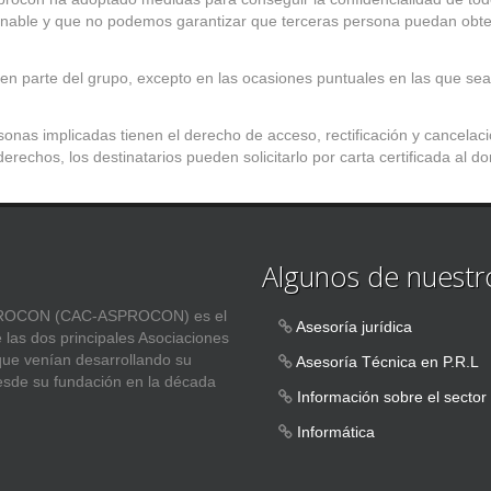
nable y que no podemos garantizar que terceras persona puedan obtene
n parte del grupo, excepto en las ocasiones puntuales en las que sea 
ersonas implicadas tienen el derecho de acceso, rectificación y cancel
erechos, los destinatarios pueden solicitarlo por carta certificada al dom
Algunos de nuestro
ASPROCON (CAC-ASPROCON) es el
Asesoría jurídica
e las dos principales Asociaciones
 que venían desarrollando su
Asesoría Técnica en P.R.L
esde su fundación en la década
Información sobre el sector
Informática