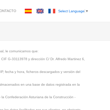
ONTACTO
Select Language
▼
nal, le comunicamos que:
n CIF G-33113978 y dirección C/ Dr. Alfredo Martinez 6,
IP, fecha y hora, ficheros descargados y versión del
n almacenados en una base de datos registrada en la
e la Confederación Asturiana de la Construcción -
los datos facilitados por sus clientes, no obstante,