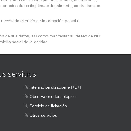
r estos datos ilegítima e ilegalmente, contra las que
necesario el envío de información postal o
ación de sus datos, así como manifestar su deseo de NO
icilio social de la entidad.
s servicios
Internacionalización e I+D+I
Observatorio tecnológico
Servicio de licitación
Otros servicios