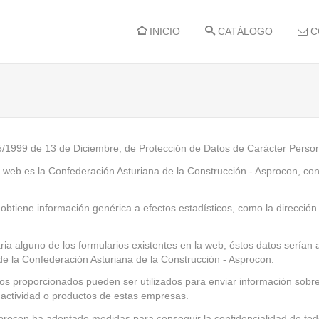
INICIO
CATÁLOGO
C
5/1999 de 13 de Diciembre, de Protección de Datos de Carácter Perso
a web es la Confederación Asturiana de la Construcción - Asprocon, co
btiene información genérica a efectos estadísticos, como la dirección 
aria alguno de los formularios existentes en la web, éstos datos sería
e la Confederación Asturiana de la Construcción - Asprocon.
atos proporcionados pueden ser utilizados para enviar información sobr
 actividad o productos de estas empresas.
rocon ha adoptado medidas para conseguir la confidencialidad de todos 