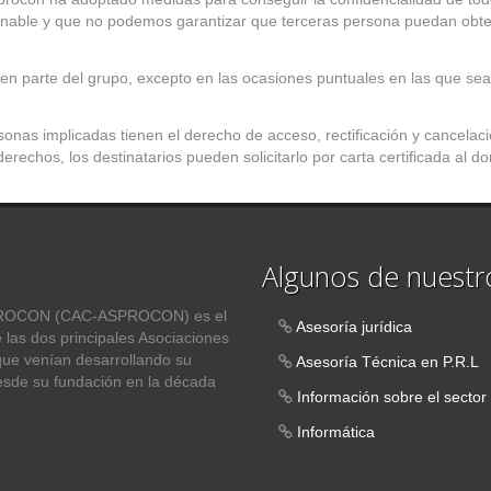
nable y que no podemos garantizar que terceras persona puedan obtene
n parte del grupo, excepto en las ocasiones puntuales en las que sea 
ersonas implicadas tienen el derecho de acceso, rectificación y cancel
erechos, los destinatarios pueden solicitarlo por carta certificada al dom
Algunos de nuestro
ASPROCON (CAC-ASPROCON) es el
Asesoría jurídica
e las dos principales Asociaciones
 que venían desarrollando su
Asesoría Técnica en P.R.L
esde su fundación en la década
Información sobre el sector
Informática