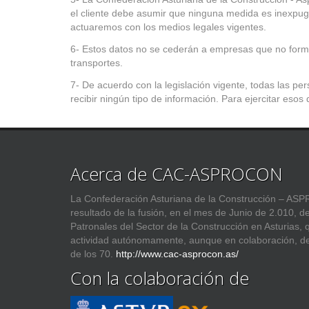
el cliente debe asumir que ninguna medida es inexpug
actuaremos con los medios legales vigentes.
6- Estos datos no se cederán a empresas que no forme
transportes.
7- De acuerdo con la legislación vigente, todas las p
recibir ningún tipo de información. Para ejercitar esos d
Acerca de CAC-ASPROCON
La Confederación Asturiana de la Construcción – 
resultado de la fusión, en el mes de Junio de 2.010, d
Patronales del Sector de la Construcción en Asturias,
actividad autónomamente, aunque en colaboración, d
de los 70.
http://www.cac-asprocon.as/
Con la colaboración de