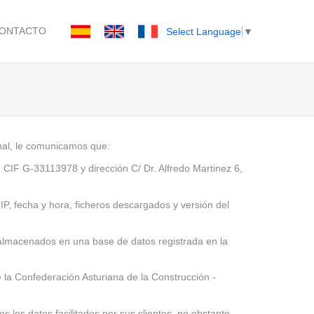
ONTACTO
Select Language
▼
nal, le comunicamos que:
n CIF G-33113978 y dirección C/ Dr. Alfredo Martinez 6,
IP, fecha y hora, ficheros descargados y versión del
n almacenados en una base de datos registrada en la
e la Confederación Asturiana de la Construcción -
los datos facilitados por sus clientes, no obstante,