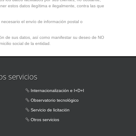
r estos datos ilegítima e ilegalmente, contra las que
necesario el envío de información postal o
ación de sus datos, así como manifestar su deseo de NO
icilio social de la entidad.
s servicios
Internacionalización e I+D+I
Observatorio tecnológico
Servicio de licitación
Otros servicios