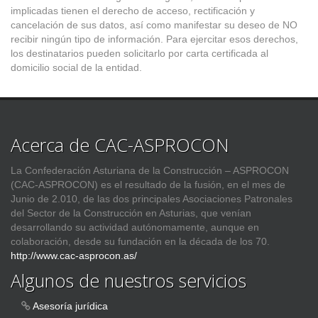
implicadas tienen el derecho de acceso, rectificación y
cancelación de sus datos, así como manifestar su deseo de NO
recibir ningún tipo de información. Para ejercitar esos derechos,
los destinatarios pueden solicitarlo por carta certificada al
domicilio social de la entidad.
Acerca de CAC-ASPROCON
La Confederación Asturiana de la Construcción – ASPROCON
(CAC-ASPROCON) es el resultado de la fusión, en el mes de
Junio de 2.010, de las dos principales Asociaciones Patronales
del Sector de la Construcción en Asturias, que venían
desarrollando su actividad autónomamente, aunque en
colaboración, desde su fundación en la década de los 70.
http://www.cac-asprocon.as/
Algunos de nuestros servicios
Asesoría jurídica